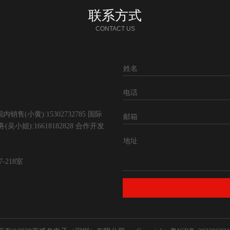
联系方式
CONTACT US
姓名
电话
国内销售(小黄):15302732785 国际
邮箱
服务(吴小姐):16618182828 合作开发
地址
218室