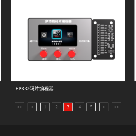
EPR32码片编程器
<<
<
1
2
3
4
5
>
>>