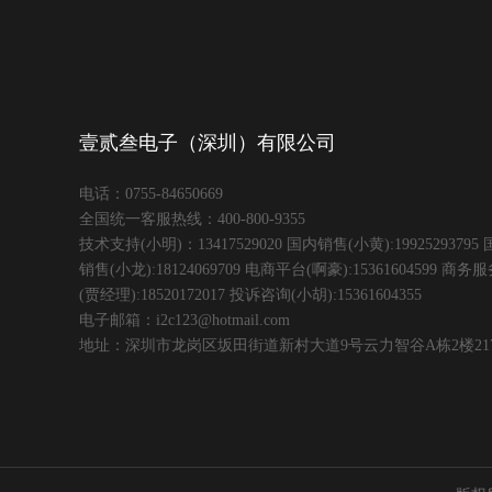
壹贰叁电子（深圳）有限公司
电话：0755-84650669
全国统一客服热线：400-800-9355
技术支持(小明)：13417529020 国内销售(小黄):19925293795 
销售(小龙):18124069709 电商平台(啊豪):15361604599 商务
(贾经理):18520172017 投诉咨询(小胡):15361604355
电子邮箱：i2c123@hotmail.com
地址：深圳市龙岗区坂田街道新村大道9号云力智谷A栋2楼217-