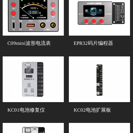
C09mini波形电流表
EPR32码片编程器
KC01电池修复仪
KC02电池扩展板